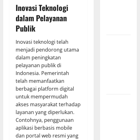
Fires: The
Inovasi Teknologi
Impact of
dalam Pelayanan
Climate
Publik
Change
Global
Inovasi teknologi telah
Floods: The
menjadi pendorong utama
Impact of
dalam peningkatan
Climate
pelayanan publik di
Change on
Indonesia. Pemerintah
Vulnerable
telah memanfaatkan
Areas
berbagai platform digital
untuk mempermudah
Natural
akses masyarakat terhadap
Phenomenon:
layanan yang diperlukan.
The Impact
Contohnya, penggunaan
of Volcano
aplikasi berbasis mobile
Eruptions in
dan portal web resmi yang
Various