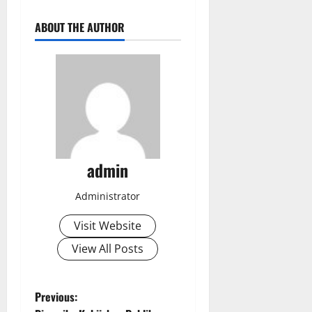
ABOUT THE AUTHOR
admin
Administrator
Visit Website
View All Posts
P
Previous: