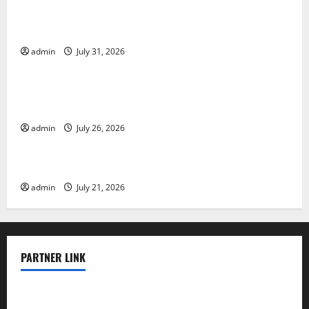
Global Floods: The Impact of Climate Change on
Vulnerable Areas
admin
July 31, 2026
Uncategorized
Natural Phenomenon: The Impact of Volcano
Eruptions in Various Parts of the World
admin
July 26, 2026
Uncategorized
The Latest Tsunami that Rocked Southeast Asia
admin
July 21, 2026
PARTNER LINK
elmundodenoam.com