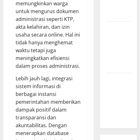
memungkinkan warga
Parts of the
untuk mengurus dokumen
World
administrasi seperti KTP,
akta kelahiran, dan izin
The Latest
usaha secara online. Hal ini
Tsunami
tidak hanya menghemat
that
waktu tetapi juga
Rocked
meningkatkan efisiensi
Southeast
dalam proses administrasi.
Asia
Lebih jauh lagi, integrasi
Latest:
sistem informasi di
Latest
berbagai instansi
Earthquakes
pemerintahan memberikan
in Various
dampak positif dalam
Parts of the
transparansi dan
World
akuntabilitas. Dengan
menerapkan database