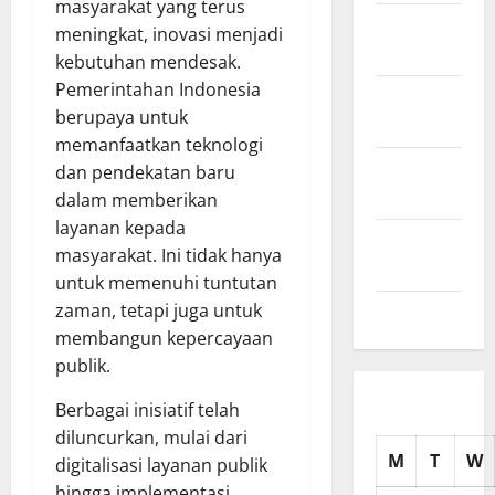
masyarakat yang terus
November
meningkat, inovasi menjadi
2025
kebutuhan mendesak.
Pemerintahan Indonesia
October
berupaya untuk
2025
memanfaatkan teknologi
September
dan pendekatan baru
2025
dalam memberikan
layanan kepada
August
masyarakat. Ini tidak hanya
2025
untuk memenuhi tuntutan
zaman, tetapi juga untuk
July 2025
membangun kepercayaan
publik.
Berbagai inisiatif telah
diluncurkan, mulai dari
M
T
W
digitalisasi layanan publik
hingga implementasi