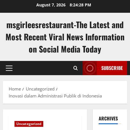
Skip
August 7, 2026
8:24:29 PM
to
content
msgirleesrestaurant-The Latest and
Most Recent Viral News Information
on Social Media Today
SUBSCRIBE
Primary
Menu
Home
Uncategorized
Inovasi dalam Administrasi Publik di Indonesia
ARCHIVES
Uncategorized