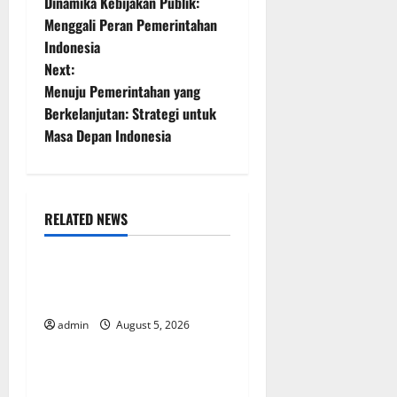
Dinamika Kebijakan Publik:
o
Menggali Peran Pemerintahan
Indonesia
s
Next:
t
Menuju Pemerintahan yang
Berkelanjutan: Strategi untuk
n
Masa Depan Indonesia
a
v
RELATED NEWS
Uncategorized
i
g
World Forest Fires: The
Impact of Climate Change
a
admin
August 5, 2026
Uncategorized
t
Global Floods: The Impact of
i