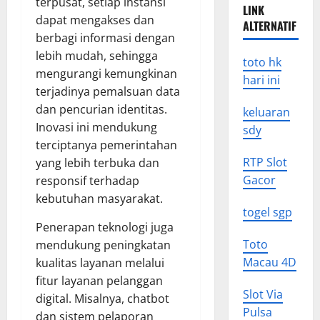
terpusat, setiap instansi
LINK
dapat mengakses dan
ALTERNATIF
berbagi informasi dengan
lebih mudah, sehingga
toto hk
mengurangi kemungkinan
hari ini
terjadinya pemalsuan data
dan pencurian identitas.
keluaran
Inovasi ini mendukung
sdy
terciptanya pemerintahan
RTP Slot
yang lebih terbuka dan
Gacor
responsif terhadap
kebutuhan masyarakat.
togel sgp
Penerapan teknologi juga
Toto
mendukung peningkatan
Macau 4D
kualitas layanan melalui
fitur layanan pelanggan
Slot Via
digital. Misalnya, chatbot
Pulsa
dan sistem pelaporan